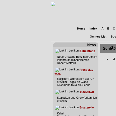
Home
Index
A
B
C
Owners List
Suc
News
SchlÃ¼
Benzintank
Neue Ursache Benzingeruch im
A
Innenraum mit Abhilfe von
Robert Mattern
Prospekte
2000
8seitiger Faltprospekt aus UK
ergÃ¤nzt, dank an Claas
Kirchmann fÃ¼r die Scans!
Statistiken
Statistiken aus GroÃŸbritannien
ergÃ¤nzt
Ersatzteile
Kabel