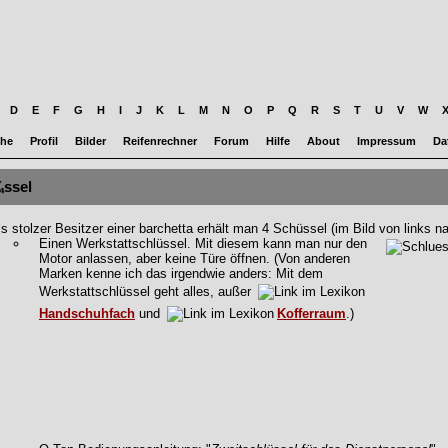
D
E
F
G
H
I
J
K
L
M
N
O
P
Q
R
S
T
U
V
W
he
Profil
Bilder
Reifenrechner
Forum
Hilfe
About
Impressum
Da
ssel
ls stolzer Besitzer einer barchetta erhält man 4 Schüssel (im Bild von links na
Einen Werkstattschlüssel. Mit diesem kann man nur den
Motor anlassen, aber keine Türe öffnen. (Von anderen
Marken kenne ich das irgendwie anders: Mit dem
Werkstattschlüssel geht alles, außer
Handschuhfach
und
Kofferraum
.)