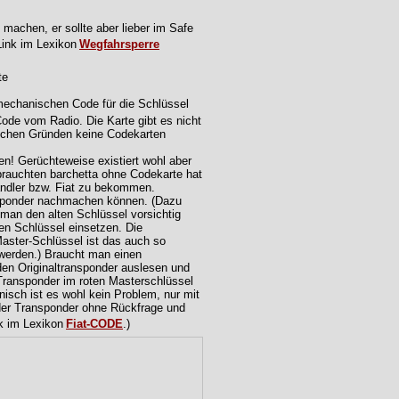
machen, er sollte aber lieber im Safe
Wegfahrsperre
mechanischen Code für die Schlüssel
 Code vom Radio. Die Karte gibt es nicht
ischen Gründen keine Codekarten
en! Gerüchteweise existiert wohl aber
ebrauchten barchetta ohne Codekarte hat
Händler bzw. Fiat zu bekommen.
nsponder nachmachen können. (Dazu
 man den alten Schlüssel vorsichtig
en Schlüssel einsetzen. Die
Master-Schlüssel ist das auch so
 werden.) Braucht man einen
en Originaltransponder auslesen und
 Transponder im roten Masterschlüssel
isch ist es wohl kein Problem, nur mit
 der Transponder ohne Rückfrage und
Fiat-CODE
.)