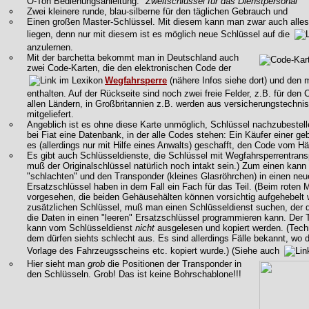
O-Ton Bedienungsanleitung: "
Zweitschlüssel für das Dienstpersonal
"
Zwei kleinere runde, blau-silberne für den täglichen Gebrauch und
Einen großen Master-Schlüssel. Mit diesem kann man zwar auch alles 
liegen, denn nur mit diesem ist es möglich neue Schlüssel auf die
anzulernen.
Mit der barchetta bekommt man in Deutschland auch
zwei Code-Karten, die den elektronischen Code der
Wegfahrsperre
(nähere Infos siehe dort) und den 
enthalten. Auf der Rückseite sind noch zwei freie Felder, z.B. für den
allen Ländern, in Großbritannien z.B. werden aus versicherungstechn
mitgeliefert.
Angeblich ist es ohne diese Karte unmöglich, Schlüssel nachzubestell
bei Fiat eine Datenbank, in der alle Codes stehen: Ein Käufer einer g
es (allerdings nur mit Hilfe eines Anwalts) geschafft, den Code vom 
Es gibt auch Schlüsseldienste, die Schlüssel mit Wegfahrsperrentra
muß der Originalschlüssel natürlich noch intakt sein.) Zum einen kann
"schlachten" und den Transponder (kleines Glasröhrchen) in einen neu
Ersatzschlüssel haben in dem Fall ein Fach für das Teil. (Beim roten 
vorgesehen, die beiden Gehäusehälten können vorsichtig aufgehebelt
zusätzlichen Schlüssel, muß man einen Schlüsseldienst suchen, der d
die Daten in einen "leeren" Ersatzschlüssel programmieren kann. Der
kann vom Schlüsseldienst
nicht
ausgelesen und kopiert werden. (Techn
dem dürfen siehts schlecht aus. Es sind allerdings Fälle bekannt, wo
Vorlage des Fahrzeugsscheins etc. kopiert wurde.) (Siehe auch
Hier sieht man
grob
die Positionen der Transponder in
den Schlüsseln. Grob! Das ist keine Bohrschablone!!!