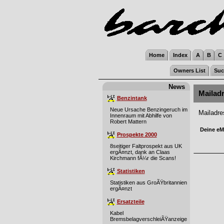
Home
Index
A
B
C
Owners List
Suc
News
Mailad
Benzintank
Neue Ursache Benzingeruch im
Mailadr
Innenraum mit Abhilfe von
Robert Mattern
Deine eMa
Prospekte 2000
8seitiger Faltprospekt aus UK
ergÃ¤nzt, dank an Claas
Kirchmann fÃ¼r die Scans!
Statistiken
Statistiken aus GroÃŸbritannien
ergÃ¤nzt
Ersatzteile
Kabel
BremsbelagverschleiÃŸanzeige