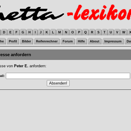
D
E
F
G
H
I
J
K
L
M
N
O
P
Q
R
S
T
U
V
W
he
Profil
Bilder
Reifenrechner
Forum
Hilfe
About
Impressum
Da
resse anfordern
esse von
Peter E.
anfordern:
il: