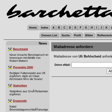
Home
Index
A
B
C
D
E
F
G
H
I
J
K
Owners List
Suche
Profil
Bilder
Reifenrech
News
Mailadresse anfordern
Benzintank
Neue Ursache Benzingeruch im
Mailadresse von
Uli Bohlscheid
anford
Innenraum mit Abhilfe von
Robert Mattern
Deine eMail:
Prospekte 2000
8seitiger Faltprospekt aus UK
ergÃ¤nzt, dank an Claas
Kirchmann fÃ¼r die Scans!
Statistiken
Statistiken aus GroÃŸbritannien
ergÃ¤nzt
Ersatzteile
Kabel
BremsbelagverschleiÃŸanzeige