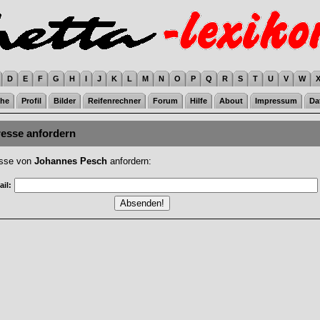
D
E
F
G
H
I
J
K
L
M
N
O
P
Q
R
S
T
U
V
W
he
Profil
Bilder
Reifenrechner
Forum
Hilfe
About
Impressum
Da
resse anfordern
esse von
Johannes Pesch
anfordern:
il: