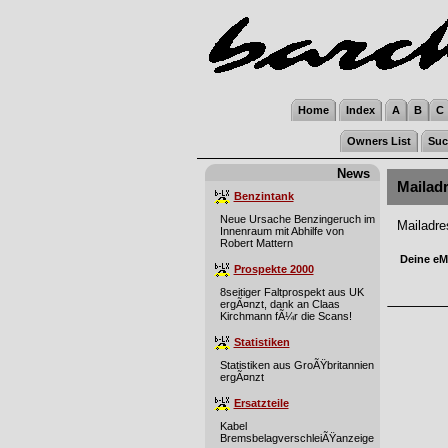
Home
Index
A
B
C
Owners List
Suc
News
Mailad
Benzintank
Neue Ursache Benzingeruch im
Mailadr
Innenraum mit Abhilfe von
Robert Mattern
Deine eMa
Prospekte 2000
8seitiger Faltprospekt aus UK
ergÃ¤nzt, dank an Claas
Kirchmann fÃ¼r die Scans!
Statistiken
Statistiken aus GroÃŸbritannien
ergÃ¤nzt
Ersatzteile
Kabel
BremsbelagverschleiÃŸanzeige