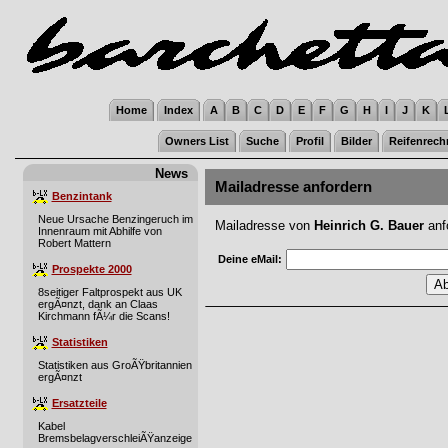
Home
Index
A
B
C
D
E
F
G
H
I
J
K
Owners List
Suche
Profil
Bilder
Reifenrech
News
Mailadresse anfordern
Benzintank
Neue Ursache Benzingeruch im
Mailadresse von
Heinrich G. Bauer
anf
Innenraum mit Abhilfe von
Robert Mattern
Deine eMail:
Prospekte 2000
8seitiger Faltprospekt aus UK
ergÃ¤nzt, dank an Claas
Kirchmann fÃ¼r die Scans!
Statistiken
Statistiken aus GroÃŸbritannien
ergÃ¤nzt
Ersatzteile
Kabel
BremsbelagverschleiÃŸanzeige