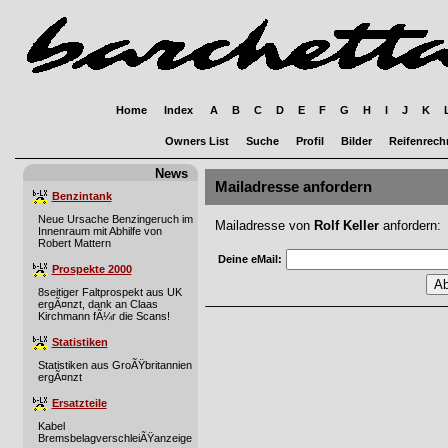
Home
Index
A
B
C
D
E
F
G
H
I
J
K
Owners List
Suche
Profil
Bilder
Reifenrech
News
Mailadresse anfordern
Benzintank
Neue Ursache Benzingeruch im
Mailadresse von
Rolf Keller
anfordern:
Innenraum mit Abhilfe von
Robert Mattern
Deine eMail:
Prospekte 2000
8seitiger Faltprospekt aus UK
ergÃ¤nzt, dank an Claas
Kirchmann fÃ¼r die Scans!
Statistiken
Statistiken aus GroÃŸbritannien
ergÃ¤nzt
Ersatzteile
Kabel
BremsbelagverschleiÃŸanzeige