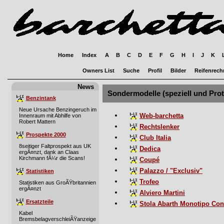
Home
Index
A
B
C
D
E
F
G
H
I
J
K
Owners List
Suche
Profil
Bilder
Reifenrech
News
Sondermodelle (speziell und Pro
Benzintank
Neue Ursache Benzingeruch im
Web-barchetta
Innenraum mit Abhilfe von
Robert Mattern
Rechtslenker
Prospekte 2000
Club Italia
8seitiger Faltprospekt aus UK
Dedica
ergÃ¤nzt, dank an Claas
Kirchmann fÃ¼r die Scans!
Coupé
Palazzo / "Exclusiv"
Statistiken
Trofeo
Statistiken aus GroÃŸbritannien
ergÃ¤nzt
Alviero Martini
Ersatzteile
Stola Abarth Monotipo Con
Kabel
BremsbelagverschleiÃŸanzeige