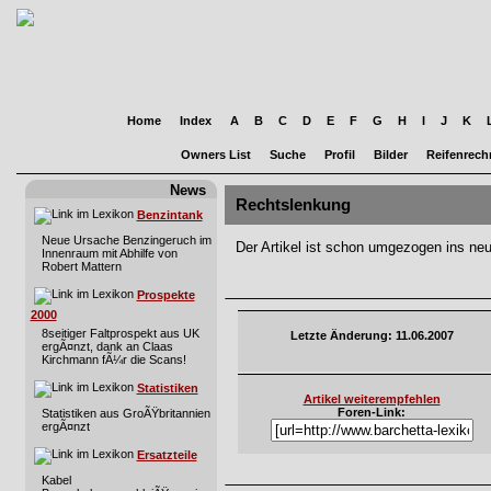
Home
Index
A
B
C
D
E
F
G
H
I
J
K
Owners List
Suche
Profil
Bilder
Reifenrech
News
Rechtslenkung
Benzintank
Neue Ursache Benzingeruch im
Der Artikel ist schon umgezogen ins ne
Innenraum mit Abhilfe von
Robert Mattern
Prospekte
2000
8seitiger Faltprospekt aus UK
Letzte Änderung: 11.06.2007
ergÃ¤nzt, dank an Claas
Kirchmann fÃ¼r die Scans!
Statistiken
Artikel weiterempfehlen
Foren-Link:
Statistiken aus GroÃŸbritannien
ergÃ¤nzt
Ersatzteile
Kabel