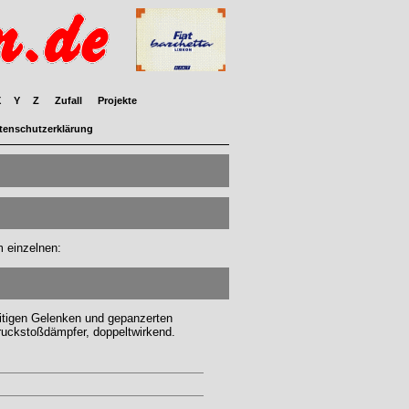
X
Y
Z
Zufall
Projekte
tenschutzerklärung
m einzelnen:
eitigen Gelenken und gepanzerten
ruckstoßdämpfer, doppeltwirkend.