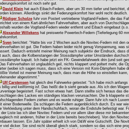
ederungskomfort ist noch sehr gut.
David Klein
hat auch Eibach-Federn, aber um 30 mm tiefer und berichtet, d
erden können. Allerdings sinkt der Federungskomfort hier wohl recht deutlich.
Rüdiger Scholze
fuhr von Postert vertriebene Vogtland-Federn, die das Fa
erichtet von einem Kart-ähnlichen Fahrverhalten, aber auch von Durchschläg
eshalb wurden die Vogtland-Federn wieder entfernt und Eibach eingebaut (s.o.
Alexander Willekens
hat preiswerte Powertech-Federn (Tieferlegung 60 mm)
ahrkomfort.
Sven
berichtet: "Hatte bis vor 2 Wochen auch die Novitec-Federn mit den o
ahrverhalten ist gut. Die Federn haben leider nicht genug Vorspannung, was s
ussert. Dadurch entsteht meiner Meinung nach subjektiv der Eindruck, dass d
st auch, dass die Kolbenstangen der Stossdämpfer unter Umständen durchsch
tossdämpfer kaputt. Ich habe jetzt ein FK- Gewindefahrwerk drin (und seit gest
 Das Fahrverhalten ist unglaublich geil, nichts klappert und poltert mehr, die O
ärter (wobei ich sagen muss, dass ich eine Version mit Koni-Dämpfern habe di
rößte Vorteil ist meiner Meinung nach, dass man die Höhe so einstellen kann, 
ufeinander abgestimmt."
Ulf Carstensen
hat gleich drei Fahrwerke getestet: "Ich habe mich anfang
s billig und keilförmig isf. Das heißt die b sieht gerade aus. Als ich den Wage
urvenlage begeistert. Fast schon etwas hart. Dann stellte sich heraus das di
bschlagen des Lackes ein ständiges klacken verursachten. Die b klapperte stän
ufschlagenden Federn ziehen und es wurde ruhiger. Dann fuhr ich nach Luxe
it einer Bodenwelle. Da schlugen die Federn augenblicklich durch. Es war wi
ie Verkleidung unter dem Handschuhfach, woran die Endstufe befestigt war. F
n der Liste las ich über Novitec Federn und vor allem über diese mir bekannt
augleich mit anderen, früher in der Liste bereits beschrieben). Von den Novitec
mbauen lassen. Ein Jahr später erhielt ich von D&W eine Gutschrift. Die Nov
er viel dicker. Sie sind nicht überall gleich stark, sondern so das sich eine pro