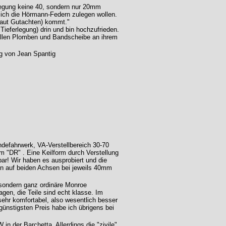
rlegung keine 40, sondern nur 20mm
e sich die Hörmann-Federn zulegen wollen.
 laut Gutachten) kommt."
Tieferlegung) drin und bin hochzufrieden.
wellen Plomben und Bandscheibe an ihrem
efahrwerk, VA-Verstellbereich 30-70
 "DR" . Eine Keilform durch Verstellung
ar! Wir haben es ausprobiert und die
nn auf beiden Achsen bei jeweils 40mm
 sondern ganz ordinäre Monroe
gen, die Teile sind echt klasse. Im
sehr komfortabel, also wesentlich besser
günstigsten Preis habe ich übrigens bei
in der Barchetta. Allerdings die "zivile"