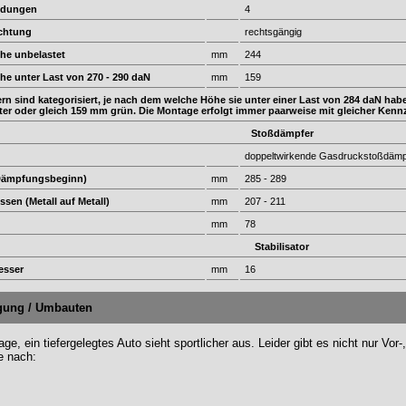
ndungen
4
ichtung
rechtsgängig
he unbelastet
mm
244
he unter Last von 270 - 290 daN
mm
159
rn sind kategorisiert, je nach dem welche Höhe sie unter einer Last von 284 daN ha
ter oder gleich 159 mm grün. Die Montage erfolgt immer paarweise mit gleicher Ken
Stoßdämpfer
doppeltwirkende Gasdruckstoßdämpf
Dämpfungsbeginn)
mm
285 - 289
sen (Metall auf Metall)
mm
207 - 211
mm
78
Stabilisator
esser
mm
16
egung / Umbauten
ge, ein tiefergelegtes Auto sieht sportlicher aus. Leider gibt es nicht nur Vor
e nach: