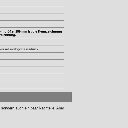
ben: größer 159 mm ist die Kennzeichnung
nzeichnung.
er mit niedrigem Gasdruck
-, sondern auch ein paar Nachteile. Aber