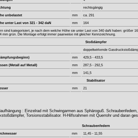
ichtung
rechtsgängig
he unbelastet
mm
ca. 291
he unter Last von 321 - 342 daN
mm
164
rn sind kategorisiert, je nach dem welche Höhe sie unter Last von 340 daN haben: größer 16
64 mm grün. Die Montage erfolgt immer paarweise mit gleicher Kennzeichnung.
Stoßdämpfer
doppeltwirkende Gasdruckstoßdämpf
Dämpfungsbeginn)
mm
429,5 - 433,5
sen (Metall auf Metall)
mm
287,5 - 292,5
mm
141,5
Stabilisator
esser
mm
21
daufhängung : Einzelrad mit Schwingarmen aus Sphäroguß. Schraubenfedern
stoßdämpfer, Torsionsstabilisator. H-Hilfsrahmen mit Querrohr und daran ge
Schraubenfedern
rchmesser
mm
11,45 - 11,55