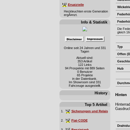
Ersatzteile
Wickelr
Heckleuchten erste Generation
Federhö
ergÃ¤nzt.
Federhö
Info & Statistik
Die Fede
gleich 1
Typ
Online seit 24 Jahren und 331
Tagen
Offen (
Aktuell sind:
353 Artikel
Geschlos
122 Links
94 Prospekte mit 889 Seiten
Hub
0 Benutzer
65 Projekte
in der Datenbank.
Im Showroom sind 331
Durchm
Fahrzeuge ausgestellt.
History
Hinten
Hinterra
Top 5 Artikel
Gasdruck
1.
Sicherungen und Relais
2.
Fiat-CODE
Drahtdu
3.
Benzintank