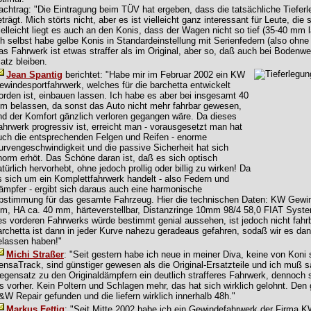
achtrag: "Die Eintragung beim TÜV hat ergeben, dass die tatsächliche Tiefe
eträgt. Mich störts nicht, aber es ist vielleicht ganz interessant für Leute, di
ielleicht liegt es auch an den Konis, dass der Wagen nicht so tief (35-40 mm
ch selbst habe gelbe Konis in Standardeinstellung mit Serienfedern (also ohne 
as Fahrwerk ist etwas straffer als im Original, aber so, daß auch bei Boden
latz bleiben.
Jean Spantig
berichtet: "Habe mir im Februar 2002 ein KW
ewindesportfahrwerk, welches für die barchetta entwickelt
orden ist, einbauen lassen. Ich habe es aber bei insgesamt 40
m belassen, da sonst das Auto nicht mehr fahrbar gewesen,
nd der Komfort gänzlich verloren gegangen wäre. Da dieses
ahrwerk progressiv ist, erreicht man - vorausgesetzt man hat
uch die entsprechenden Felgen und Reifen - enorme
urvengeschwindigkeit und die passive Sicherheit hat sich
norm erhöt. Das Schöne daran ist, daß es sich optisch
atürlich hervorhebt, ohne jedoch prollig oder billig zu wirken! Da
s sich um ein Komplettfahrwerk handelt - also Federn und
ämpfer - ergibt sich daraus auch eine harmonische
bstimmung für das gesamte Fahrzeug. Hier die technischen Daten: KW Gewind
m, HA ca. 40 mm, härteverstellbar, Distanzringe 10mm 98/4 58,0 FIAT System
es vorderen Fahrwerks würde bestimmt genial aussehen, ist jedoch nicht fahrb
archetta ist dann in jeder Kurve nahezu geradeaus gefahren, sodaß wir es da
elassen haben!"
Michi Straßer
: "Seit gestern habe ich neue in meiner Diva, keine von Koni
ensaTrack, sind günstiger gewesen als die Original-Ersatzteile und ich muß sa
egensatz zu den Originaldämpfern ein deutlich strafferes Fahrwerk, dennoch 
ls vorher. Kein Poltern und Schlagen mehr, das hat sich wirklich gelohnt. Den 
&W Repair gefunden und die liefern wirklich innerhalb 48h."
Markus Fettig
: "Seit Mitte 2002 habe ich ein Gewindefahrwerk der Firma KW 