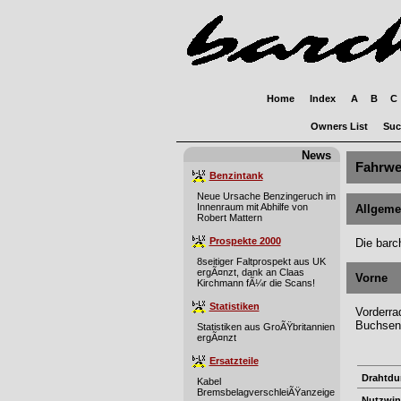
Home
Index
A
B
C
Owners List
Suc
News
Fahrwe
Benzintank
Neue Ursache Benzingeruch im
Innenraum mit Abhilfe von
Allgeme
Robert Mattern
Prospekte 2000
Die barc
8seitiger Faltprospekt aus UK
ergÃ¤nzt, dank an Claas
Vorne
Kirchmann fÃ¼r die Scans!
Statistiken
Vorderra
Buchsen 
Statistiken aus GroÃŸbritannien
ergÃ¤nzt
Ersatzteile
Drahtdu
Kabel
BremsbelagverschleiÃŸanzeige
Nutzwi