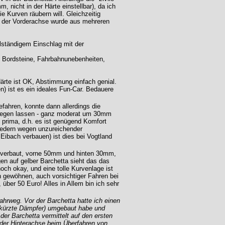
 nicht in der Härte einstellbar), da ich
e Kurven räubern will. Gleichzeitig
an der Vorderachse wurde aus mehreren
ollständigem Einschlag mit der
h Bordsteine, Fahrbahnunebenheiten,
Härte ist OK, Abstimmung einfach genial.
) ist es ein ideales Fun-Car. Bedauere
efahren, konnte dann allerdings die
er legen lassen - ganz moderat um 30mm
 prima, d.h. es ist genügend Komfort
-Federn wegen unzureichender
e Eibach verbauen) ist dies bei Vogtland
rn verbaut, vorne 50mm und hinten 30mm,
en auf gelber Barchetta sieht das das
noch okay, und eine tolle Kurvenlage ist
h gewöhnen, auch vorsichtiger Fahren bei
 über 50 Euro! Alles in Allem bin ich sehr
ahrweg. Vor der Barchetta hatte ich einen
gekürzte Dämpfer) umgebaut habe und
der Barchetta vermittelt auf den ersten
n der Hinterachse beim Überfahren von