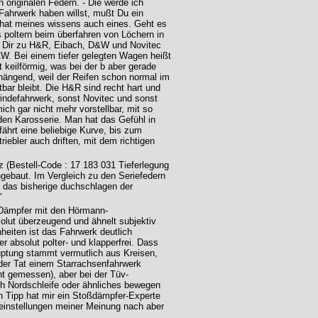
 originalen Federn. - Die werde ich
 Fahrwerk haben willst, mußt Du ein
hat meines wissens auch eines. Geht es
s poltern beim überfahren von Löchern in
nn Dir zu H&R, Eibach, D&W und Novitec
&W. Bei einem tiefer gelegten Wagen heißt
keilförmig, was bei der b aber gerade
hhängend, weil der Reifen schon normal im
ar bleibt. Die H&R sind recht hart und
indefahrwerk, sonst Novitec und sonst
ich gar nicht mehr vorstellbar, mit so
en Karosserie. Man hat das Gefühl in
ährt eine beliebige Kurve, bis zum
iebler auch driften, mit dem richtigen
 (Bestell-Code : 17 183 031 Tieferlegung
gebaut. Im Vergleich zu den Seriefedern
tt das bisherige duchschlagen der
"
-Dämpfer mit den Hörmann-
solut überzeugend und ähnelt subjektiv
eiten ist das Fahrwerk deutlich
r absolut polter- und klapperfrei. Dass
auptung stammt vermutlich aus Kreisen,
 der Tat einem Starrachsenfahrwerk
ht gemessen), aber bei der Tüv-
ich Nordschleife oder ähnliches bewegen
n Tipp hat mir ein Stoßdämpfer-Experte
einstellungen meiner Meinung nach aber