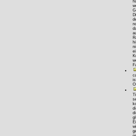
h
w
G
D
d
n
d
a
R
h
n
e
K
w
F
c
i
O
T
s
k
d
d
g
E
w
g
op