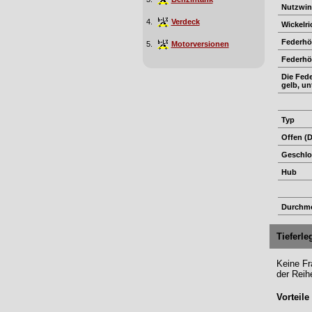
Nutzwi
4.
Verdeck
Wickelr
Federhö
5.
Motorversionen
Federhö
Die Fede
gelb, un
Typ
Offen (
Geschlos
Hub
Durchm
Tieferl
Keine Fra
der Reih
Vorteile