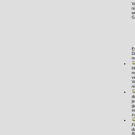
V
n
w
G
E
D
n
H
m
v
V
n
d
j
g
s
z
F
d
B