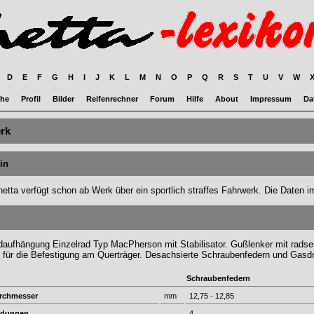
D
E
F
G
H
I
J
K
L
M
N
O
P
Q
R
S
T
U
V
W
he
Profil
Bilder
Reifenrechner
Forum
Hilfe
About
Impressum
Da
rk
in
hetta verfügt schon ab Werk über ein sportlich straffes Fahrwerk. Die Daten i
daufhängung Einzelrad Typ MacPherson mit Stabilisator. Gußlenker mit rads
für die Befestigung am Querträger. Desachsierte Schraubenfedern und Gasd
Schraubenfedern
rchmesser
mm
12,75 - 12,85
ndungen
4