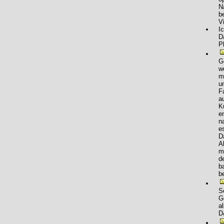
N
b
V
I
D
P
G
w
m
u
F
a
K
e
n
e
D
A
m
d
b
b
S
G
a
D