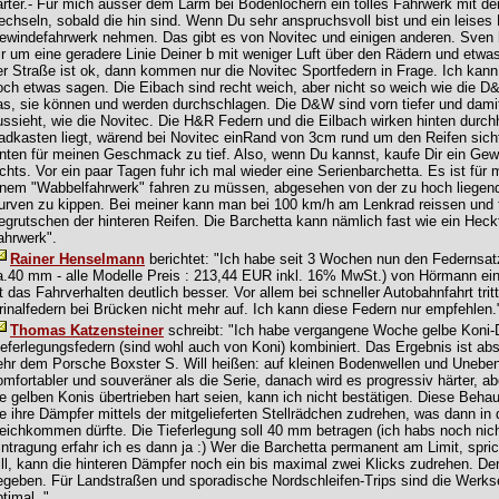
ärter.- Für mich ausser dem Lärm bei Bodenlöchern ein tolles Fahrwerk mit den
echseln, sobald die hin sind. Wenn Du sehr anspruchsvoll bist und ein leises
ewindefahrwerk nehmen. Das gibt es von Novitec und einigen anderen. Sven 
ir um eine geradere Linie Deiner b mit weniger Luft über den Rädern und etwa
er Straße ist ok, dann kommen nur die Novitec Sportfedern in Frage. Ich ka
och etwas sagen. Die Eibach sind recht weich, aber nicht so weich wie die D
as, sie können und werden durchschlagen. Die D&W sind vorn tiefer und damit 
ussieht, wie die Novitec. Die H&R Federn und die Eilbach wirken hinten durc
adkasten liegt, wärend bei Novitec einRand von 3cm rund um den Reifen sichtb
inten für meinen Geschmack zu tief. Also, wenn Du kannst, kaufe Dir ein Gew
ichts. Vor ein paar Tagen fuhr ich mal wieder eine Serienbarchetta. Es ist für m
inem "Wabbelfahrwerk" fahren zu müssen, abgesehen von der zu hoch liegend
urven zu kippen. Bei meiner kann man bei 100 km/h am Lenkrad reissen und f
egrutschen der hinteren Reifen. Die Barchetta kann nämlich fast wie ein Hecktr
ahrwerk".
Rainer Henselmann
berichtet: "Ich habe seit 3 Wochen nun den Federnsatz
a.40 mm - alle Modelle Preis : 213,44 EUR inkl. 16% MwSt.) von Hörmann ein
st das Fahrverhalten deutlich besser. Vor allem bei schneller Autobahnfahrt tri
rinalfedern bei Brücken nicht mehr auf. Ich kann diese Federn nur empfehlen.
Thomas Katzensteiner
schreibt: "Ich habe vergangene Woche gelbe Koni
ieferlegungsfedern (sind wohl auch von Koni) kombiniert. Das Ergebnis ist ab
ehr dem Porsche Boxster S. Will heißen: auf kleinen Bodenwellen und Unebenh
omfortabler und souveräner als die Serie, danach wird es progressiv härter, abe
ie gelben Konis übertrieben hart seien, kann ich nicht bestätigen. Diese Beh
ie ihre Dämpfer mittels der mitgelieferten Stellrädchen zudrehen, was dann in
leichkommen dürfte. Die Tieferlegung soll 40 mm betragen (ich habs noch nic
intragung erfahr ich es dann ja :) Wer die Barchetta permanent am Limit, spr
ill, kann die hinteren Dämpfer noch ein bis maximal zwei Klicks zudrehen. De
egeben. Für Landstraßen und sporadische Nordschleifen-Trips sind die Werks
timal. "