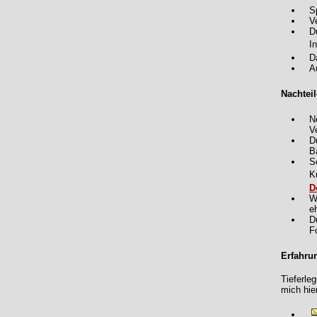
S
V
D
I
D
A
Nachteil
N
V
D
B
S
K
D
W
e
D
F
Erfahru
Tieferleg
mich hie