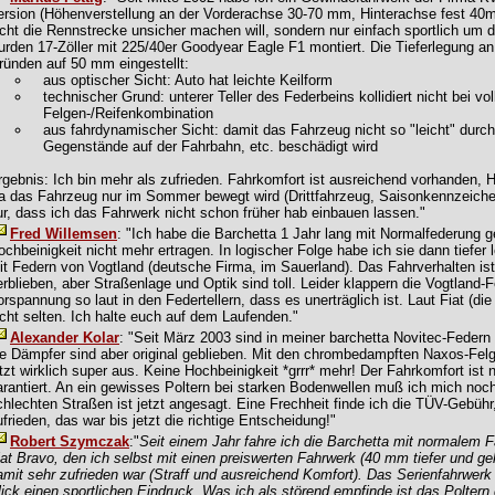
ersion (Höhenverstellung an der Vorderachse 30-70 mm, Hinterachse fest 40mm,
icht die Rennstrecke unsicher machen will, sondern nur einfach sportlich um di
urden 17-Zöller mit 225/40er Goodyear Eagle F1 montiert. Die Tieferlegung 
ründen auf 50 mm eingestellt:
aus optischer Sicht: Auto hat leichte Keilform
technischer Grund: unterer Teller des Federbeins kollidiert nicht bei v
Felgen-/Reifenkombination
aus fahrdynamischer Sicht: damit das Fahrzeug nicht so "leicht" durc
Gegenstände auf der Fahrbahn, etc. beschädigt wird
rgebnis: Ich bin mehr als zufrieden. Fahrkomfort ist ausreichend vorhanden, 
a das Fahrzeug nur im Sommer bewegt wird (Drittfahrzeug, Saisonkennzeichen
ur, dass ich das Fahrwerk nicht schon früher hab einbauen lassen."
Fred Willemsen
: "Ich habe die Barchetta 1 Jahr lang mit Normalfederung g
ochbeinigkeit nicht mehr ertragen. In logischer Folge habe ich sie dann tief
it Federn von Vogtland (deutsche Firma, im Sauerland). Das Fahrverhalten ist
erblieben, aber Straßenlage und Optik sind toll. Leider klappern die Vogtland
orspannung so laut in den Federtellern, dass es unerträglich ist. Laut Fiat (di
icht selten. Ich halte euch auf dem Laufenden."
Alexander Kolar
: "Seit März 2003 sind in meiner barchetta Novitec-Fede
ie Dämpfer sind aber original geblieben. Mit den chrombedampften Naxos-Felg
etzt wirklich super aus. Keine Hochbeinigkeit *grrr* mehr! Der Fahrkomfort ist 
arantiert. An ein gewisses Poltern bei starken Bodenwellen muß ich mich noc
chlechten Straßen ist jetzt angesagt. Eine Frechheit finde ich die TÜV-Gebühr,
ufrieden, das war bis jetzt die richtige Entscheidung!"
Robert Szymczak
:"
Seit einem Jahr fahre ich die Barchetta mit normalem F
iat Bravo, den ich selbst mit einen preiswerten Fahrwerk (40 mm tiefer und 
amit sehr zufrieden war (Straff und ausreichend Komfort). Das Serienfahrwerk 
lick einen sportlichen Eindruck. Was ich als störend empfinde ist das Polter