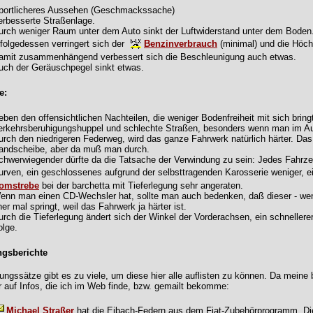
portlicheres Aussehen (Geschmackssache)
erbesserte Straßenlage.
urch weniger Raum unter dem Auto sinkt der Luftwiderstand unter dem Boden.
nfolgedessen verringert sich der
Benzinverbrauch
(minimal) und die Höch
amit zusammenhängend verbessert sich die Beschleunigung auch etwas.
uch der Geräuschpegel sinkt etwas.
e:
eben den offensichtlichen Nachteilen, die weniger Bodenfreiheit mit sich bri
erkehrsberuhigungshuppel und schlechte Straßen, besonders wenn man im Aus
urch den niedrigeren Federweg, wird das ganze Fahrwerk natürlich härter. Das 
andscheibe, aber da muß man durch.
chwerwiegender dürfte da die Tatsache der Verwindung zu sein: Jedes Fahrze
urven, ein geschlossenes aufgrund der selbsttragenden Karosserie weniger, e
omstrebe
bei der barchetta mit Tieferlegung sehr angeraten.
enn man einen CD-Wechsler hat, sollte man auch bedenken, daß dieser - wenn
her mal springt, weil das Fahrwerk ja härter ist.
urch die Tieferlegung ändert sich der Winkel der Vorderachsen, ein schnellere
olge.
ngsberichte
ungssätze gibt es zu viele, um diese hier alle auflisten zu können. Da meine ba
r auf Infos, die ich im Web finde, bzw. gemailt bekomme:
Michael Straßer
hat die Eibach-Federn aus dem Fiat-Zubehörprogramm. Die