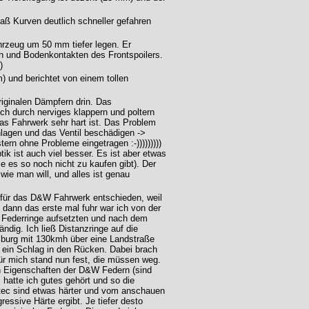
aß Kurven deutlich schneller gefahren
hrzeug um 50 mm tiefer legen. Er
en und Bodenkontakten des Frontspoilers.
)
 und berichtet von einem tollen
riginalen Dämpfern drin. Das
ich durch nerviges klappern und poltern
as Fahrwerk sehr hart ist. Das Problem
lagen und das Ventil beschädigen ->
ern ohne Probleme eingetragen :-)))))))))
ptik ist auch viel besser. Es ist aber etwas
e es so noch nicht zu kaufen gibt). Der
wie man will, und alles ist genau
s für das D&W Fahrwerk entschieden, weil
n dann das erste mal fuhr war ich von der
e Federringe aufsetzten und nach dem
dig. Ich ließ Distanzringe auf die
mburg mit 130kmh über eine Landstraße
e ein Schlag in den Rücken. Dabei brach
ür mich stand nun fest, die müssen weg.
en Eigenschaften der D&W Federn (sind
 hatte ich gutes gehört und so die
itec sind etwas härter und vom anschauen
gressive Härte ergibt. Je tiefer desto