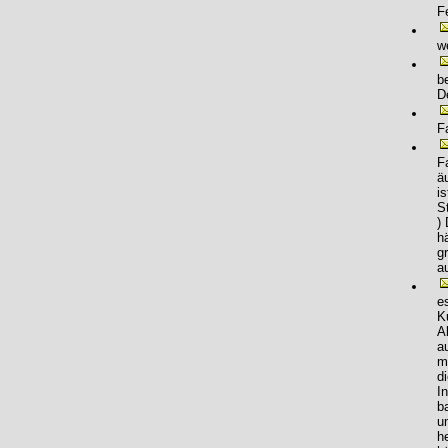
F
w
b
D
F
F
ä
i
S
)
h
g
a
e
K
A
a
m
d
I
b
u
h