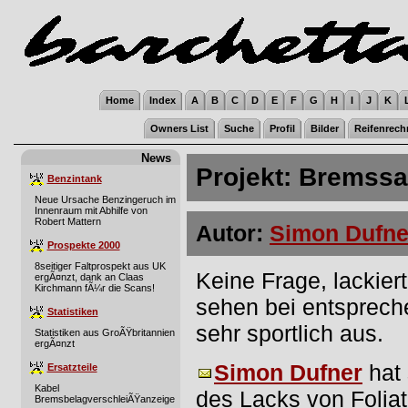
Home
Index
A
B
C
D
E
F
G
H
I
J
K
Owners List
Suche
Profil
Bilder
Reifenrech
News
Projekt: Bremssa
Benzintank
Neue Ursache Benzingeruch im
Innenraum mit Abhilfe von
Robert Mattern
Autor:
Simon Dufne
Prospekte 2000
8seitiger Faltprospekt aus UK
Keine Frage, lackier
ergÃ¤nzt, dank an Claas
Kirchmann fÃ¼r die Scans!
sehen bei entsprec
Statistiken
sehr sportlich aus.
Statistiken aus GroÃŸbritannien
ergÃ¤nzt
Simon Dufner
hat 
Ersatzteile
Kabel
des Lacks von Foliate
BremsbelagverschleiÃŸanzeige