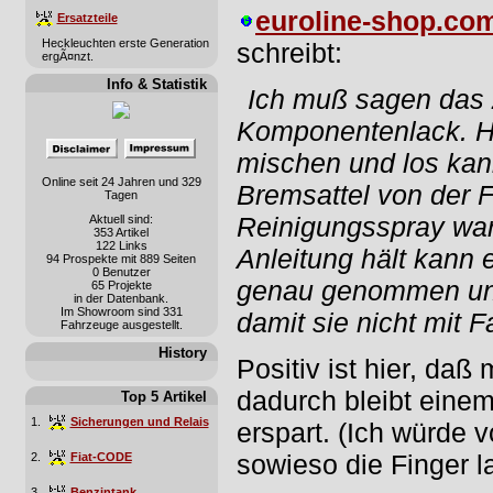
euroline-shop.co
Ersatzteile
Heckleuchten erste Generation
schreibt:
ergÃ¤nzt.
Info & Statistik
Ich muß sagen das Z
Komponentenlack. Hä
mischen und los kan
Online seit 24 Jahren und 329
Bremsattel von der F
Tagen
Reinigungsspray war
Aktuell sind:
353 Artikel
122 Links
Anleitung hält kann 
94 Prospekte mit 889 Seiten
0 Benutzer
genau genommen un
65 Projekte
in der Datenbank.
Im Showroom sind 331
damit sie nicht mit 
Fahrzeuge ausgestellt.
History
Positiv ist hier, da
dadurch bleibt eine
Top 5 Artikel
1.
Sicherungen und Relais
erspart. (Ich würde 
sowieso die Finger l
2.
Fiat-CODE
3.
Benzintank