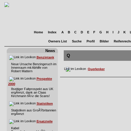
Home
Index
A
B
C
D
E
F
G
H
I
J
K
Owners List
Suche
Profil
Bilder
Reifenrech
News
Q
Benzintank
Neue Ursache Benzingeruch im
Innenraum mit Abhilfe von
Querlenker
Robert Mattern
Prospekte
2000
8seitiger Faltprospekt aus UK
ergÃ¤nzt, dank an Claas
Kirchmann fÃ¼r die Scans!
Statistiken
Statistiken aus GroÃŸbritannien
ergÃ¤nzt
Ersatzteile
Kabel