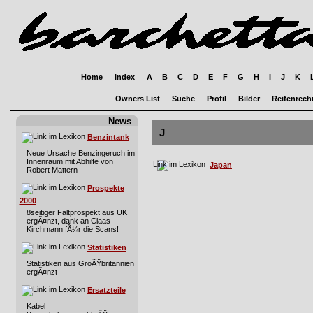
Home
Index
A
B
C
D
E
F
G
H
I
J
K
Owners List
Suche
Profil
Bilder
Reifenrech
News
J
Benzintank
Neue Ursache Benzingeruch im
Innenraum mit Abhilfe von
Japan
Robert Mattern
Prospekte
2000
8seitiger Faltprospekt aus UK
ergÃ¤nzt, dank an Claas
Kirchmann fÃ¼r die Scans!
Statistiken
Statistiken aus GroÃŸbritannien
ergÃ¤nzt
Ersatzteile
Kabel