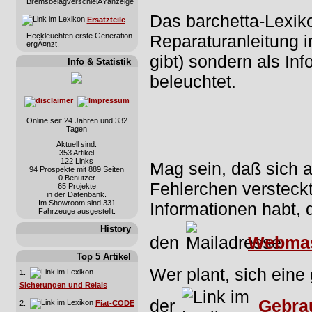
BremsbelagverschleiÃŸanzeige
Das barchetta-Lexiko
Ersatzteile
Reparaturanleitung i
Heckleuchten erste Generation
ergÃ¤nzt.
gibt) sondern als Inf
Info & Statistik
beleuchtet.
Online seit 24 Jahren und 332
Tagen
Aktuell sind:
353 Artikel
122 Links
Mag sein, daß sich 
94 Prospekte mit 889 Seiten
0 Benutzer
Fehlerchen versteckt
65 Projekte
in der Datenbank.
Im Showroom sind 331
Informationen habt, d
Fahrzeuge ausgestellt.
History
den
Webmas
Top 5 Artikel
Wer plant, sich eine
1.
Sicherungen und Relais
der
Gebra
2.
Fiat-CODE