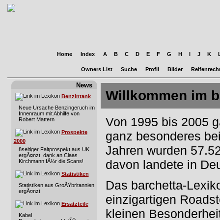
Home
Index
A
B
C
D
E
F
G
H
I
J
K
Owners List
Suche
Profil
Bilder
Reifenrech
News
Willkommen im ba
Benzintank
Neue Ursache Benzingeruch im
Innenraum mit Abhilfe von
Von 1995 bis 2005 g
Robert Mattern
Prospekte
ganz besonderes bei 
2000
Jahren wurden 57.521
8seitiger Faltprospekt aus UK
ergÃ¤nzt, dank an Claas
davon landete in De
Kirchmann fÃ¼r die Scans!
Statistiken
Das barchetta-Lexiko
Statistiken aus GroÃŸbritannien
ergÃ¤nzt
einzigartigen Roadste
Ersatzteile
kleinen Besonderhei
Kabel