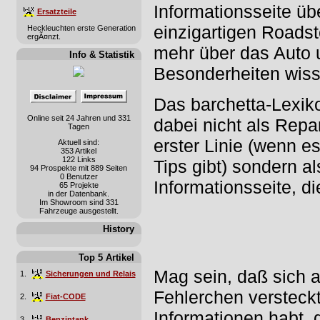
Informationsseite üb
Ersatzteile
einzigartigen Roadster
Heckleuchten erste Generation
ergÃ¤nzt.
mehr über das Auto 
Info & Statistik
Besonderheiten wiss
Das barchetta-Lexiko
Online seit 24 Jahren und 331
dabei nicht als Repa
Tagen
erster Linie (wenn e
Aktuell sind:
353 Artikel
122 Links
Tips gibt) sondern al
94 Prospekte mit 889 Seiten
0 Benutzer
Informationsseite, di
65 Projekte
in der Datenbank.
Im Showroom sind 331
Fahrzeuge ausgestellt.
History
Top 5 Artikel
Mag sein, daß sich 
1.
Sicherungen und Relais
Fehlerchen versteckt
2.
Fiat-CODE
Informationen habt, d
3.
Benzintank