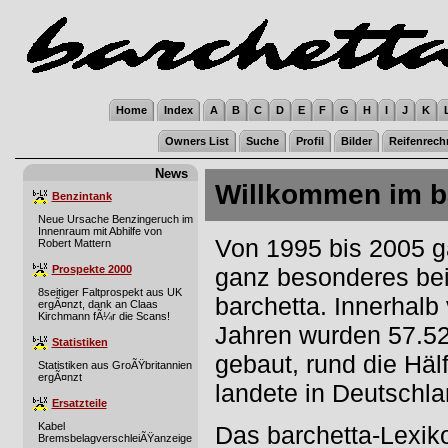
Home
Index
A
B
C
D
E
F
G
H
I
J
K
Owners List
Suche
Profil
Bilder
Reifenrech
News
Willkommen im ba
Benzintank
Neue Ursache Benzingeruch im
Innenraum mit Abhilfe von
Von 1995 bis 2005 g
Robert Mattern
Prospekte 2000
ganz besonderes bei 
8seitiger Faltprospekt aus UK
barchetta. Innerhalb
ergÃ¤nzt, dank an Claas
Kirchmann fÃ¼r die Scans!
Jahren wurden 57.52
Statistiken
gebaut, rund die Häl
Statistiken aus GroÃŸbritannien
ergÃ¤nzt
landete in Deutschla
Ersatzteile
Kabel
Das barchetta-Lexiko
BremsbelagverschleiÃŸanzeige