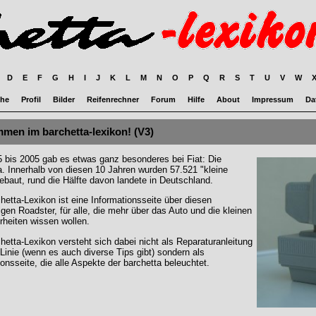
D
E
F
G
H
I
J
K
L
M
N
O
P
Q
R
S
T
U
V
W
he
Profil
Bilder
Reifenrechner
Forum
Hilfe
About
Impressum
Da
men im barchetta-lexikon! (V3)
 bis 2005 gab es etwas ganz besonderes bei Fiat: Die
a. Innerhalb von diesen 10 Jahren wurden 57.521 "kleine
ebaut, rund die Hälfte davon landete in Deutschland.
hetta-Lexikon ist eine Informationsseite über diesen
igen Roadster, für alle, die mehr über das Auto und die kleinen
heiten wissen wollen.
hetta-Lexikon versteht sich dabei nicht als Reparaturanleitung
r Linie (wenn es auch diverse Tips gibt) sondern als
ionsseite, die alle Aspekte der barchetta beleuchtet.