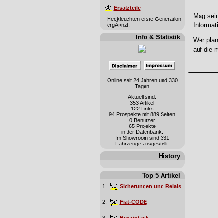
Ersatzteile
Mag sein
Heckleuchten erste Generation
Informati
ergÃ¤nzt.
Info & Statistik
Wer plan
auf die 
Online seit 24 Jahren und 330
Tagen
Aktuell sind:
353 Artikel
122 Links
94 Prospekte mit 889 Seiten
0 Benutzer
65 Projekte
in der Datenbank.
Im Showroom sind 331
Fahrzeuge ausgestellt.
History
Top 5 Artikel
1.
Sicherungen und Relais
2.
Fiat-CODE
3.
Benzintank