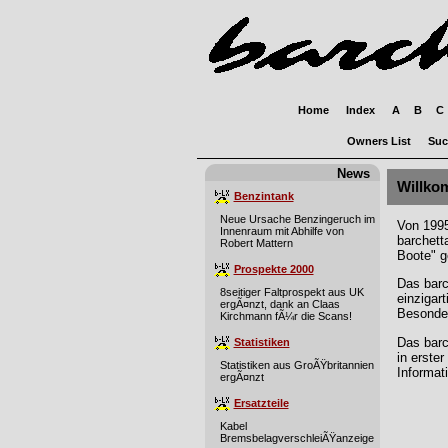
Home
Index
A
B
C
Owners List
Suc
News
Willkom
Benzintank
Neue Ursache Benzingeruch im
Von 1995
Innenraum mit Abhilfe von
barchett
Robert Mattern
Boote" g
Prospekte 2000
Das barc
8seitiger Faltprospekt aus UK
einzigart
ergÃ¤nzt, dank an Claas
Besonder
Kirchmann fÃ¼r die Scans!
Das barc
Statistiken
in erste
Statistiken aus GroÃŸbritannien
Informat
ergÃ¤nzt
Ersatzteile
Kabel
BremsbelagverschleiÃŸanzeige