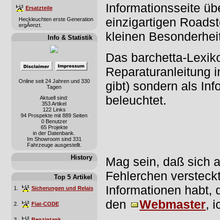
Informationsseite üb
Ersatzteile
einzigartigen Roadste
Heckleuchten erste Generation
ergÃ¤nzt.
kleinen Besonderhei
Info & Statistik
Das barchetta-Lexiko
Reparaturanleitung i
Online seit 24 Jahren und 330
gibt) sondern als Inf
Tagen
beleuchtet.
Aktuell sind:
353 Artikel
122 Links
94 Prospekte mit 889 Seiten
0 Benutzer
65 Projekte
in der Datenbank.
Im Showroom sind 331
Fahrzeuge ausgestellt.
History
Mag sein, daß sich 
Fehlerchen versteckt
Top 5 Artikel
Informationen habt, d
1.
Sicherungen und Relais
den
Webmaster
, 
2.
Fiat-CODE
3.
Benzintank