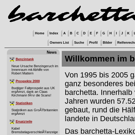
Home
Index
A
B
C
D
E
F
G
H
I
J
K
Owners List
Suche
Profil
Bilder
Reifenrech
News
Willkommen im ba
Benzintank
Neue Ursache Benzingeruch im
Innenraum mit Abhilfe von
Von 1995 bis 2005 g
Robert Mattern
Prospekte 2000
ganz besonderes bei 
8seitiger Faltprospekt aus UK
barchetta. Innerhalb
ergÃ¤nzt, dank an Claas
Kirchmann fÃ¼r die Scans!
Jahren wurden 57.52
Statistiken
gebaut, rund die Häl
Statistiken aus GroÃŸbritannien
ergÃ¤nzt
landete in Deutschla
Ersatzteile
Kabel
Das barchetta-Lexiko
BremsbelagverschleiÃŸanzeige