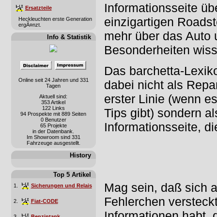
Informationsseite üb
Ersatzteile
einzigartigen Roadster
Heckleuchten erste Generation
ergÃ¤nzt.
mehr über das Auto 
Info & Statistik
Besonderheiten wiss
Das barchetta-Lexiko
Online seit 24 Jahren und 331
dabei nicht als Repa
Tagen
erster Linie (wenn e
Aktuell sind:
353 Artikel
122 Links
Tips gibt) sondern al
94 Prospekte mit 889 Seiten
0 Benutzer
Informationsseite, di
65 Projekte
in der Datenbank.
Im Showroom sind 331
Fahrzeuge ausgestellt.
History
Top 5 Artikel
Mag sein, daß sich 
1.
Sicherungen und Relais
Fehlerchen versteckt
2.
Fiat-CODE
Informationen habt, d
3.
Benzintank