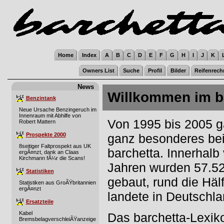
Home
Index
A
B
C
D
E
F
G
H
I
J
K
Owners List
Suche
Profil
Bilder
Reifenrech
News
Willkommen im ba
Benzintank
Neue Ursache Benzingeruch im
Innenraum mit Abhilfe von
Von 1995 bis 2005 g
Robert Mattern
Prospekte 2000
ganz besonderes bei 
8seitiger Faltprospekt aus UK
barchetta. Innerhalb
ergÃ¤nzt, dank an Claas
Kirchmann fÃ¼r die Scans!
Jahren wurden 57.52
Statistiken
gebaut, rund die Häl
Statistiken aus GroÃŸbritannien
ergÃ¤nzt
landete in Deutschla
Ersatzteile
Kabel
Das barchetta-Lexiko
BremsbelagverschleiÃŸanzeige