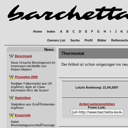
Home
Index
A
B
C
D
E
F
G
H
I
J
K
Owners List
Suche
Profil
Bilder
Reifenrech
News
Thermostat
Benzintank
Neue Ursache Benzingeruch im
Der Artikel ist schon umgezogen ins ne
Innenraum mit Abhilfe von
Robert Mattern
Prospekte 2000
8seitiger Faltprospekt aus UK
ergÃ¤nzt, dank an Claas
Letzte Änderung: 21.04.2007
Kirchmann fÃ¼r die Scans!
Statistiken
Artikel weiterempfehlen
Statistiken aus GroÃŸbritannien
Foren-Link:
ergÃ¤nzt
Ersatzteile
Kabel
BremsbelagverschleiÃŸanzeige