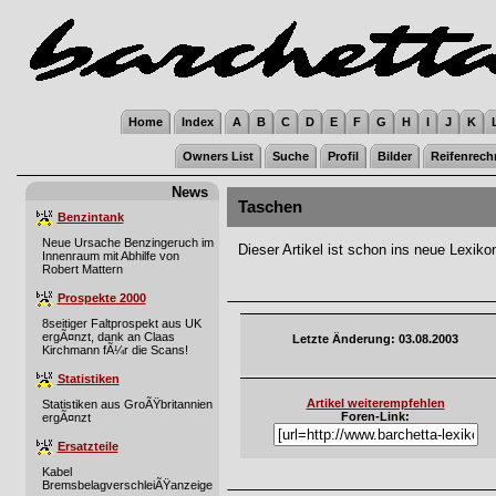
Home
Index
A
B
C
D
E
F
G
H
I
J
K
Owners List
Suche
Profil
Bilder
Reifenrech
News
Taschen
Benzintank
Neue Ursache Benzingeruch im
Dieser Artikel ist schon ins neue Lexi
Innenraum mit Abhilfe von
Robert Mattern
Prospekte 2000
8seitiger Faltprospekt aus UK
ergÃ¤nzt, dank an Claas
Letzte Änderung: 03.08.2003
Kirchmann fÃ¼r die Scans!
Statistiken
Artikel weiterempfehlen
Statistiken aus GroÃŸbritannien
Foren-Link:
ergÃ¤nzt
Ersatzteile
Kabel
BremsbelagverschleiÃŸanzeige