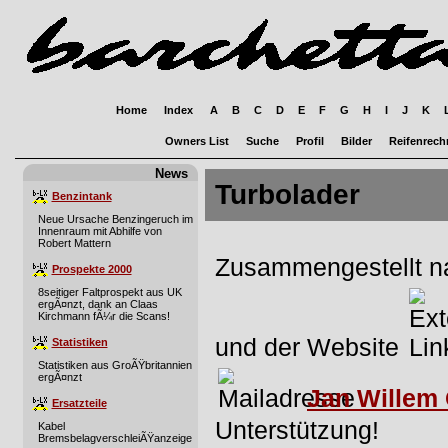
Home
Index
A
B
C
D
E
F
G
H
I
J
K
Owners List
Suche
Profil
Bilder
Reifenrech
News
Turbolader
Benzintank
Neue Ursache Benzingeruch im
Innenraum mit Abhilfe von
Robert Mattern
Zusammengestellt n
Prospekte 2000
8seitiger Faltprospekt aus UK
ergÃ¤nzt, dank an Claas
Kirchmann fÃ¼r die Scans!
und der Website
Statistiken
Statistiken aus GroÃŸbritannien
ergÃ¤nzt
Jan Willem 
Ersatzteile
Unterstützung!
Kabel
BremsbelagverschleiÃŸanzeige