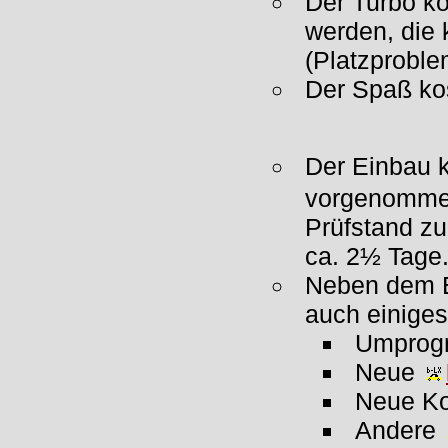
Der Turbo ko
werden, die
(Platzproble
Der Spaß kos
Der Einbau 
vorgenommen
Prüfstand zu
ca. 2½ Tage
Neben dem E
auch einiges
Umprog
Neue
Neue Ko
Andere