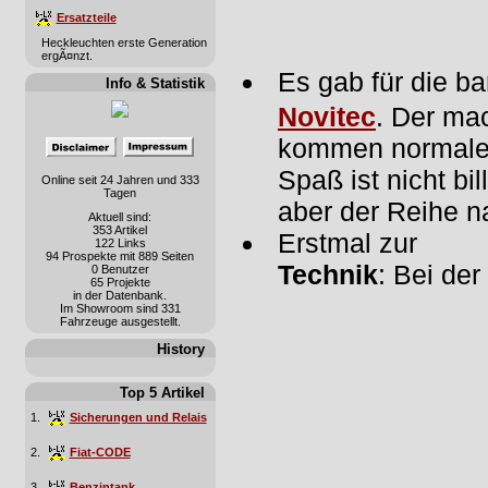
Ersatzteile
Heckleuchten erste Generation
ergÃ¤nzt.
Es gab für die b
Info & Statistik
Novitec
. Der ma
kommen normalerw
Spaß ist nicht bi
Online seit 24 Jahren und 333
Tagen
aber der Reihe n
Aktuell sind:
353 Artikel
Erstmal zur
122 Links
94 Prospekte mit 889 Seiten
Technik
: Bei der
0 Benutzer
65 Projekte
in der Datenbank.
Im Showroom sind 331
Fahrzeuge ausgestellt.
History
Top 5 Artikel
1.
Sicherungen und Relais
2.
Fiat-CODE
3.
Benzintank