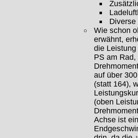
Zusätzli
Ladeluft
Diverse 
Wie schon o
erwähnt, erh
die Leistung
PS am Rad,
Drehmoment 
auf über 30
(statt 164), 
Leistungskur
(oben Leistu
Drehmoment, 
Achse ist ei
Endgeschwind
drin, da die