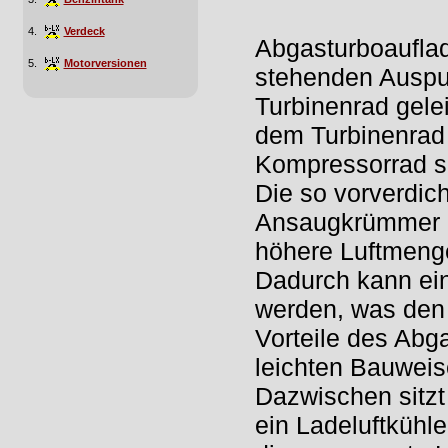
4.
Verdeck
Abgasturboaufla
5.
Motorversionen
stehenden Auspu
Turbinenrad gele
dem Turbinenrad
Kompressorrad sa
Die so vorverdic
Ansaugkrümmer zu
höhere Luftmenge
Dadurch kann ein
werden, was den 
Vorteile des Abg
leichten Bauweis
Dazwischen sitzt
ein Ladeluftkühle