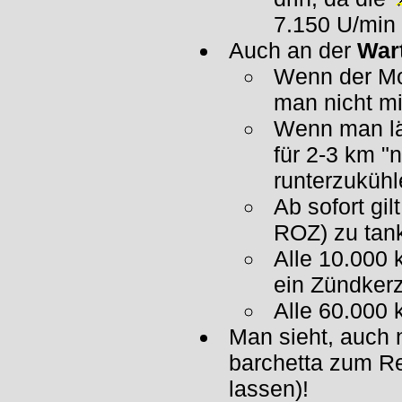
7.150 U/min l
Auch an der
War
Wenn der Mot
man nicht mi
Wenn man län
für 2-3 km "
runterzukühl
Ab sofort gi
ROZ) zu tan
Alle 10.000 
ein Zündker
Alle 60.000
Man sieht, auch 
barchetta zum 
lassen)!