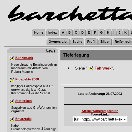
Home
Index
A
B
C
D
E
F
G
H
I
J
K
Owners List
Suche
Profil
Bilder
Reifenrech
News
Tieferlegung
Benzintank
Neue Ursache Benzingeruch im
Siehe "
Fahrwerk
".
Innenraum mit Abhilfe von
Robert Mattern
Prospekte 2000
8seitiger Faltprospekt aus UK
ergÃ¤nzt, dank an Claas
Kirchmann fÃ¼r die Scans!
Letzte Änderung: 26.07.2003
Statistiken
Statistiken aus GroÃŸbritannien
Artikel weiterempfehlen
ergÃ¤nzt
Foren-Link:
Ersatzteile
Kabel
BremsbelagverschleiÃŸanzeige