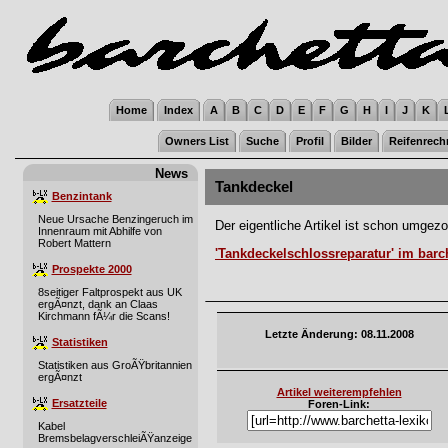
Home
Index
A
B
C
D
E
F
G
H
I
J
K
Owners List
Suche
Profil
Bilder
Reifenrech
News
Tankdeckel
Benzintank
Neue Ursache Benzingeruch im
Der eigentliche Artikel ist schon umgez
Innenraum mit Abhilfe von
Robert Mattern
'Tankdeckelschlossreparatur' im barc
Prospekte 2000
8seitiger Faltprospekt aus UK
ergÃ¤nzt, dank an Claas
Kirchmann fÃ¼r die Scans!
Letzte Änderung: 08.11.2008
Statistiken
Statistiken aus GroÃŸbritannien
ergÃ¤nzt
Artikel weiterempfehlen
Ersatzteile
Foren-Link:
Kabel
BremsbelagverschleiÃŸanzeige