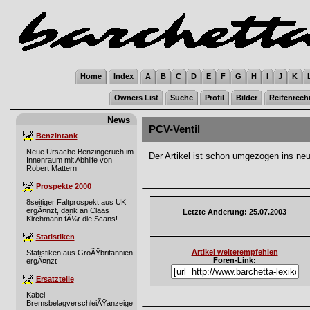
Home
Index
A
B
C
D
E
F
G
H
I
J
K
Owners List
Suche
Profil
Bilder
Reifenrech
News
PCV-Ventil
Benzintank
Neue Ursache Benzingeruch im
Der Artikel ist schon umgezogen ins ne
Innenraum mit Abhilfe von
Robert Mattern
Prospekte 2000
8seitiger Faltprospekt aus UK
ergÃ¤nzt, dank an Claas
Letzte Änderung: 25.07.2003
Kirchmann fÃ¼r die Scans!
Statistiken
Artikel weiterempfehlen
Statistiken aus GroÃŸbritannien
Foren-Link:
ergÃ¤nzt
Ersatzteile
Kabel
BremsbelagverschleiÃŸanzeige