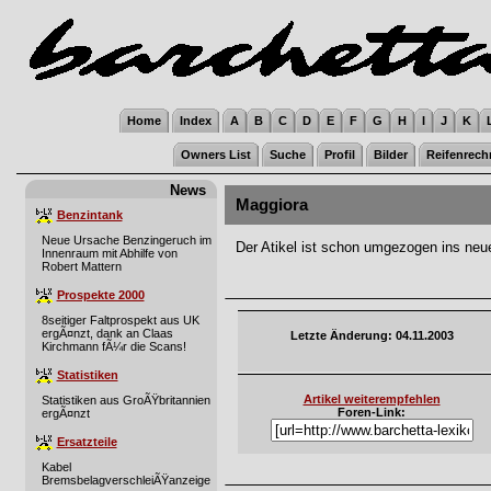
Home
Index
A
B
C
D
E
F
G
H
I
J
K
Owners List
Suche
Profil
Bilder
Reifenrech
News
Maggiora
Benzintank
Neue Ursache Benzingeruch im
Der Atikel ist schon umgezogen ins neu
Innenraum mit Abhilfe von
Robert Mattern
Prospekte 2000
8seitiger Faltprospekt aus UK
ergÃ¤nzt, dank an Claas
Letzte Änderung: 04.11.2003
Kirchmann fÃ¼r die Scans!
Statistiken
Artikel weiterempfehlen
Statistiken aus GroÃŸbritannien
Foren-Link:
ergÃ¤nzt
Ersatzteile
Kabel
BremsbelagverschleiÃŸanzeige