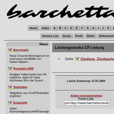
Home
Index
A
B
C
D
E
F
G
H
I
J
K
Owners List
Suche
Profil
Bilder
Reifenrech
News
Leistungsmodul ZÃ¼ndung
Benzintank
Neue Ursache Benzingeruch im
Siehe
Zündung, Zündspule
Innenraum mit Abhilfe von
Robert Mattern
Prospekte 2000
8seitiger Faltprospekt aus UK
ergÃ¤nzt, dank an Claas
Kirchmann fÃ¼r die Scans!
Letzte Änderung: 27.07.2003
Statistiken
Statistiken aus GroÃŸbritannien
Artikel weiterempfehlen
ergÃ¤nzt
Foren-Link:
Ersatzteile
Kabel
BremsbelagverschleiÃŸanzeige