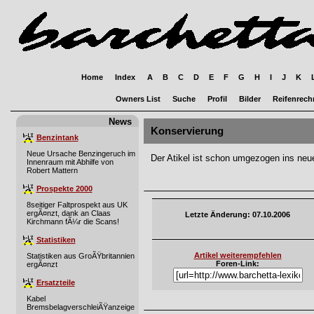
Home
Index
A
B
C
D
E
F
G
H
I
J
K
Owners List
Suche
Profil
Bilder
Reifenrech
News
Konservierung
Benzintank
Neue Ursache Benzingeruch im
Der Atikel ist schon umgezogen ins neu
Innenraum mit Abhilfe von
Robert Mattern
Prospekte 2000
8seitiger Faltprospekt aus UK
ergÃ¤nzt, dank an Claas
Letzte Änderung: 07.10.2006
Kirchmann fÃ¼r die Scans!
Statistiken
Artikel weiterempfehlen
Statistiken aus GroÃŸbritannien
Foren-Link:
ergÃ¤nzt
Ersatzteile
Kabel
BremsbelagverschleiÃŸanzeige