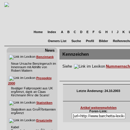
Home
Index
A
B
C
D
E
F
G
H
I
J
K
Owners List
Suche
Profil
Bilder
Reifenrech
News
Kennzeichen
Benzintank
Neue Ursache Benzingeruch im
Siehe
Nummernsch
Innenraum mit Abhilfe von
Robert Mattern
Prospekte
2000
8seitiger Faltprospekt aus UK
Letzte Änderung: 24.10.2003
ergÃ¤nzt, dank an Claas
Kirchmann fÃ¼r die Scans!
Statistiken
Artikel weiterempfehlen
Statistiken aus GroÃŸbritannien
Foren-Link:
ergÃ¤nzt
Ersatzteile
Kabel