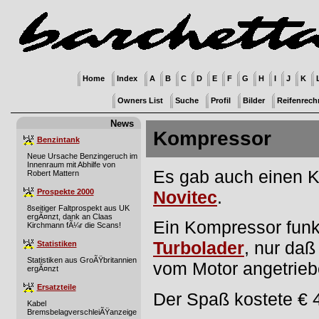
Home
Index
A
B
C
D
E
F
G
H
I
J
K
Owners List
Suche
Profil
Bilder
Reifenrech
News
Kompressor
Benzintank
Neue Ursache Benzingeruch im
Innenraum mit Abhilfe von
Es gab auch einen K
Robert Mattern
Prospekte 2000
Novitec
.
8seitiger Faltprospekt aus UK
ergÃ¤nzt, dank an Claas
Ein Kompressor funkt
Kirchmann fÃ¼r die Scans!
Turbolader
, nur da
Statistiken
Statistiken aus GroÃŸbritannien
vom Motor angetrieb
ergÃ¤nzt
Ersatzteile
Der Spaß kostete € 4
Kabel
BremsbelagverschleiÃŸanzeige