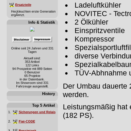
Ladeluftkühler
Ersatzteile
NOVITEC - Tectr
Heckleuchten erste Generation
ergÃ¤nzt.
2 Ölkühler
Info & Statistik
Einspritzventile
Kompressor
Spezialsportluftfil
Online seit 24 Jahren und 331
Tagen
diverse Verbindu
Aktuell sind:
353 Artikel
Spezialkabelbau
122 Links
94 Prospekte mit 889 Seiten
TÜV-Abhnahme u
0 Benutzer
65 Projekte
in der Datenbank.
Im Showroom sind 331
Der Umbau dauerte 2
Fahrzeuge ausgestellt.
werden.
History
Leistungsmäßig hat 
Top 5 Artikel
1.
Sicherungen und Relais
(182 PS).
2.
Fiat-CODE
3.
Benzintank