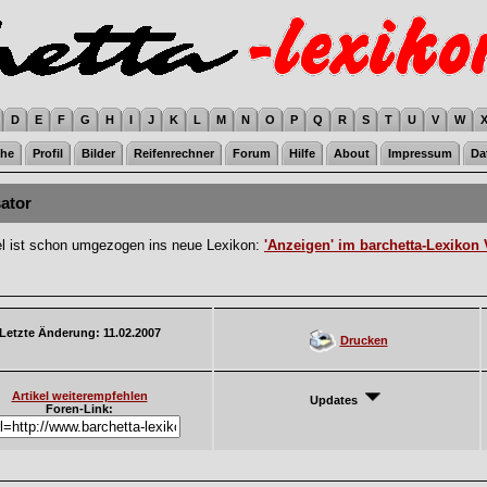
D
E
F
G
H
I
J
K
L
M
N
O
P
Q
R
S
T
U
V
W
he
Profil
Bilder
Reifenrechner
Forum
Hilfe
About
Impressum
Da
ator
el ist schon umgezogen ins neue Lexikon:
'Anzeigen' im barchetta-Lexikon
Letzte Änderung: 11.02.2007
Drucken
Artikel weiterempfehlen
Updates
Foren-Link: