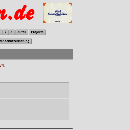
X
Y
Z
Zufall
Projekte
tenschutzerklärung
 V4
.