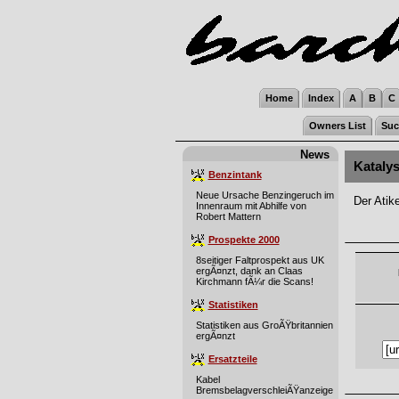
Home
Index
A
B
C
Owners List
Suc
News
Katalys
Benzintank
Neue Ursache Benzingeruch im
Der Atik
Innenraum mit Abhilfe von
Robert Mattern
Prospekte 2000
8seitiger Faltprospekt aus UK
ergÃ¤nzt, dank an Claas
Kirchmann fÃ¼r die Scans!
Statistiken
Statistiken aus GroÃŸbritannien
ergÃ¤nzt
Ersatzteile
Kabel
BremsbelagverschleiÃŸanzeige