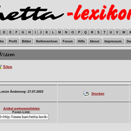
D
E
F
G
H
I
J
K
L
M
N
O
P
Q
R
S
T
U
V
W
he
Profil
Bilder
Reifenrechner
Forum
Hilfe
About
Impressum
Da
Ã¼tzen
Sitze
.
Letzte Änderung: 27.07.2003
Drucken
Artikel weiterempfehlen
Foren-Link: