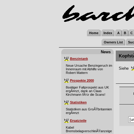
Home
Index
A
B
C
Owners List
Suc
News
Kopfst
Benzintank
Neue Ursache Benzingeruch im
Siehe
Innenraum mit Abhilfe von
Robert Mattern
Prospekte 2000
8seitiger Faltprospekt aus UK
ergÃ¤nzt, dank an Claas
Kirchmann fÃ¼r die Scans!
Statistiken
Statistiken aus GroÃŸbritannien
ergÃ¤nzt
Ersatzteile
Kabel
BremsbelagverschleiÃŸanzeige