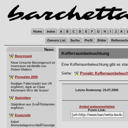
Home
Index
A
B
C
D
E
F
G
H
I
J
K
Owners List
Suche
Profil
Bilder
Reifenrech
News
Kofferraumbeleuchtung
Benzintank
Neue Ursache Benzingeruch im
Eine Kofferraumbeleuchtung gibt es sta
Innenraum mit Abhilfe von
Robert Mattern
Siehe:
Projekt: Kofferraumbeleuc
Prospekte 2000
8seitiger Faltprospekt aus UK
ergÃ¤nzt, dank an Claas
Letzte Änderung: 23.07.2005
Kirchmann fÃ¼r die Scans!
Statistiken
Statistiken aus GroÃŸbritannien
Artikel weiterempfehlen
ergÃ¤nzt
Foren-Link:
Ersatzteile
Kabel
BremsbelagverschleiÃŸanzeige