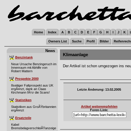
Home
Index
A
B
C
D
E
F
G
H
I
J
K
Owners List
Suche
Profil
Bilder
Reifenrech
News
Klimaanlage
Benzintank
Neue Ursache Benzingeruch im
Der Artikel ist schon umgezogen ins ne
Innenraum mit Abhilfe von
Robert Mattern
Prospekte 2000
8seitiger Faltprospekt aus UK
ergÃ¤nzt, dank an Claas
Letzte Änderung: 13.02.2005
Kirchmann fÃ¼r die Scans!
Statistiken
Artikel weiterempfehlen
Statistiken aus GroÃŸbritannien
Foren-Link:
ergÃ¤nzt
Ersatzteile
Kabel
BremsbelagverschleiÃŸanzeige