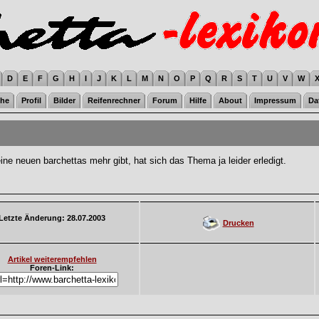
D
E
F
G
H
I
J
K
L
M
N
O
P
Q
R
S
T
U
V
W
he
Profil
Bilder
Reifenrechner
Forum
Hilfe
About
Impressum
Da
ine neuen barchettas mehr gibt, hat sich das Thema ja leider erledigt.
Letzte Änderung: 28.07.2003
Drucken
Artikel weiterempfehlen
Foren-Link: