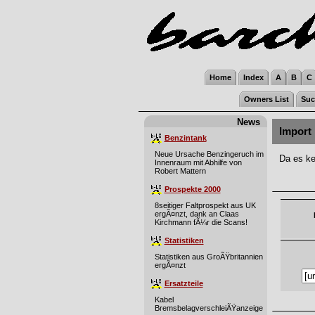
Home
Index
A
B
C
Owners List
Suc
News
Import
Benzintank
Neue Ursache Benzingeruch im
Da es ke
Innenraum mit Abhilfe von
Robert Mattern
Prospekte 2000
8seitiger Faltprospekt aus UK
ergÃ¤nzt, dank an Claas
Kirchmann fÃ¼r die Scans!
Statistiken
Statistiken aus GroÃŸbritannien
ergÃ¤nzt
Ersatzteile
Kabel
BremsbelagverschleiÃŸanzeige