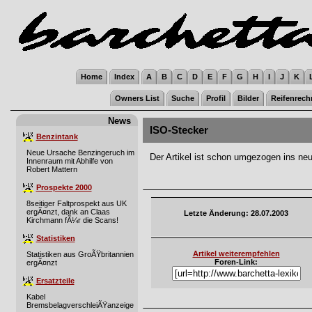
Home
Index
A
B
C
D
E
F
G
H
I
J
K
Owners List
Suche
Profil
Bilder
Reifenrech
News
ISO-Stecker
Benzintank
Neue Ursache Benzingeruch im
Der Artikel ist schon umgezogen ins ne
Innenraum mit Abhilfe von
Robert Mattern
Prospekte 2000
8seitiger Faltprospekt aus UK
ergÃ¤nzt, dank an Claas
Letzte Änderung: 28.07.2003
Kirchmann fÃ¼r die Scans!
Statistiken
Artikel weiterempfehlen
Statistiken aus GroÃŸbritannien
Foren-Link:
ergÃ¤nzt
Ersatzteile
Kabel
BremsbelagverschleiÃŸanzeige