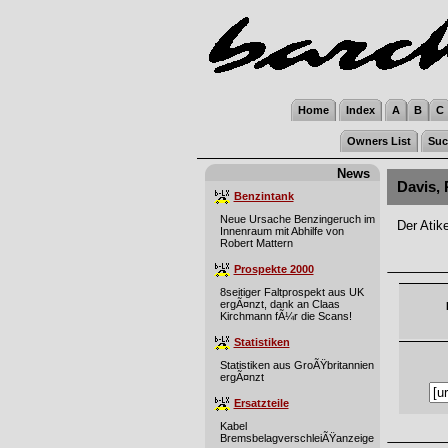
Home
Index
A
B
C
Owners List
Suc
News
Davis, 
Benzintank
Neue Ursache Benzingeruch im
Der Atik
Innenraum mit Abhilfe von
Robert Mattern
Prospekte 2000
8seitiger Faltprospekt aus UK
ergÃ¤nzt, dank an Claas
Kirchmann fÃ¼r die Scans!
Statistiken
Statistiken aus GroÃŸbritannien
ergÃ¤nzt
Ersatzteile
Kabel
BremsbelagverschleiÃŸanzeige