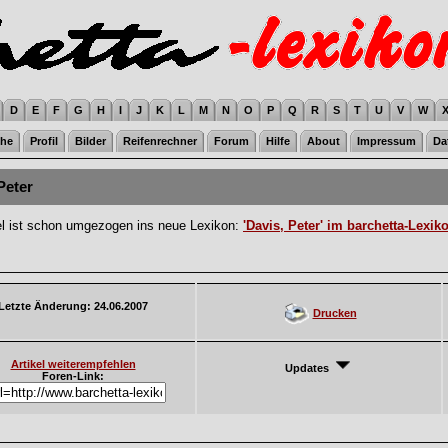
D
E
F
G
H
I
J
K
L
M
N
O
P
Q
R
S
T
U
V
W
he
Profil
Bilder
Reifenrechner
Forum
Hilfe
About
Impressum
Da
Peter
el ist schon umgezogen ins neue Lexikon:
'Davis, Peter' im barchetta-Lexik
Letzte Änderung: 24.06.2007
Drucken
Artikel weiterempfehlen
Updates
Foren-Link: