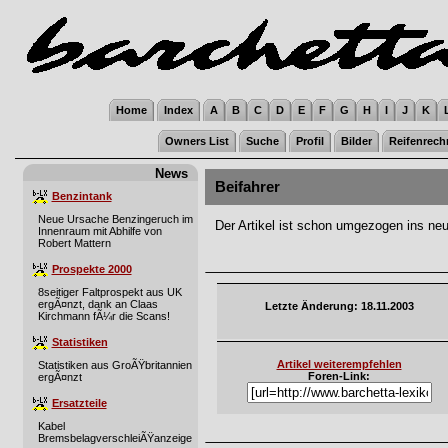
Home
Index
A
B
C
D
E
F
G
H
I
J
K
Owners List
Suche
Profil
Bilder
Reifenrech
News
Beifahrer
Benzintank
Neue Ursache Benzingeruch im
Der Artikel ist schon umgezogen ins ne
Innenraum mit Abhilfe von
Robert Mattern
Prospekte 2000
8seitiger Faltprospekt aus UK
ergÃ¤nzt, dank an Claas
Letzte Änderung: 18.11.2003
Kirchmann fÃ¼r die Scans!
Statistiken
Artikel weiterempfehlen
Statistiken aus GroÃŸbritannien
Foren-Link:
ergÃ¤nzt
Ersatzteile
Kabel
BremsbelagverschleiÃŸanzeige