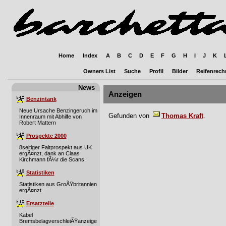
Home
Index
A
B
C
D
E
F
G
H
I
J
K
Owners List
Suche
Profil
Bilder
Reifenrech
News
Anzeigen
Benzintank
Neue Ursache Benzingeruch im
Gefunden von
Thomas Kraft
.
Innenraum mit Abhilfe von
Robert Mattern
Prospekte 2000
8seitiger Faltprospekt aus UK
ergÃ¤nzt, dank an Claas
Kirchmann fÃ¼r die Scans!
Statistiken
Statistiken aus GroÃŸbritannien
ergÃ¤nzt
Ersatzteile
Kabel
BremsbelagverschleiÃŸanzeige