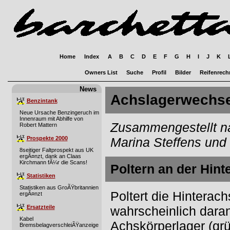
Home
Index
A
B
C
D
E
F
G
H
I
J
K
Owners List
Suche
Profil
Bilder
Reifenrech
News
Achslagerwechse
Benzintank
Neue Ursache Benzingeruch im
Innenraum mit Abhilfe von
Zusammengestellt n
Robert Mattern
Prospekte 2000
Marina Steffens und
8seitiger Faltprospekt aus UK
ergÃ¤nzt, dank an Claas
Kirchmann fÃ¼r die Scans!
Poltern an der Hint
Statistiken
Statistiken aus GroÃŸbritannien
Poltert die Hinterachs
ergÃ¤nzt
wahrscheinlich daran
Ersatzteile
Kabel
Achskörperlager (gr
BremsbelagverschleiÃŸanzeige