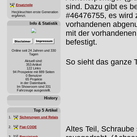
sind. Dazu gibt es be
Ersatzteile
Heckleuchten erste Generation
#46476755, es wird 
ergÃ¤nzt.
vorhandenen abgenut
Info & Statistik
mit der vorhandenen
befestigt.
Online seit 24 Jahren und 330
Tagen
So sieht das ganze T
Aktuell sind:
353 Artikel
122 Links
94 Prospekte mit 889 Seiten
0 Benutzer
65 Projekte
in der Datenbank.
Im Showroom sind 331
Fahrzeuge ausgestellt.
History
Top 5 Artikel
1.
Sicherungen und Relais
Altes Teil, Schraube
2.
Fiat-CODE
3.
Benzintank