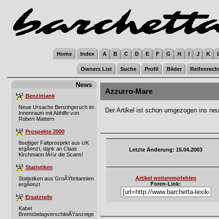
Home
Index
A
B
C
D
E
F
G
H
I
J
K
Owners List
Suche
Profil
Bilder
Reifenrech
News
Azzurro-Mare
Benzintank
Neue Ursache Benzingeruch im
Der Artikel ist schon umgezogen ins ne
Innenraum mit Abhilfe von
Robert Mattern
Prospekte 2000
8seitiger Faltprospekt aus UK
ergÃ¤nzt, dank an Claas
Letzte Änderung: 15.04.2003
Kirchmann fÃ¼r die Scans!
Statistiken
Artikel weiterempfehlen
Statistiken aus GroÃŸbritannien
Foren-Link:
ergÃ¤nzt
Ersatzteile
Kabel
BremsbelagverschleiÃŸanzeige